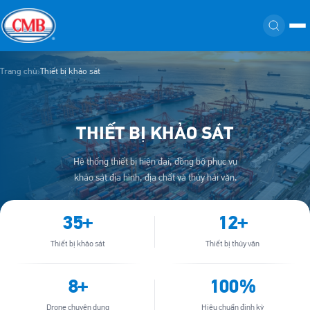
Trang chủ
Thiết bị khảo sát
›
THIẾT BỊ KHẢO SÁT
Hệ thống thiết bị hiện đại, đồng bộ phục vụ
khảo sát địa hình, địa chất và thủy hải văn.
35+
12+
Thiết bị khảo sát
Thiết bị thủy văn
8+
100%
Drone chuyên dụng
Hiệu chuẩn định kỳ