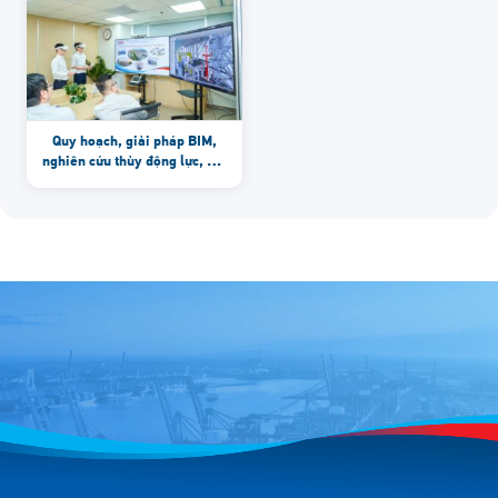
Quy hoạch, giải pháp BIM,
nghiên cứu thủy động lực, mô
hình chạy tàu: Phòng Lab,
ADCP, PARTECH …