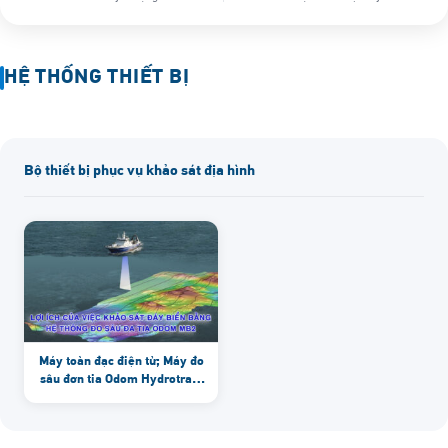
HỆ THỐNG THIẾT BỊ
Bộ thiết bị phục vụ khảo sát địa hình
Máy toàn đạc điện tử; Máy đo
sâu đơn tia Odom Hydrotrac;
Máy đo sâu 2 tần số Odom
Hydrotrac MK3; Máy đo sâu
đa tia Odom MB1; Thiết bị