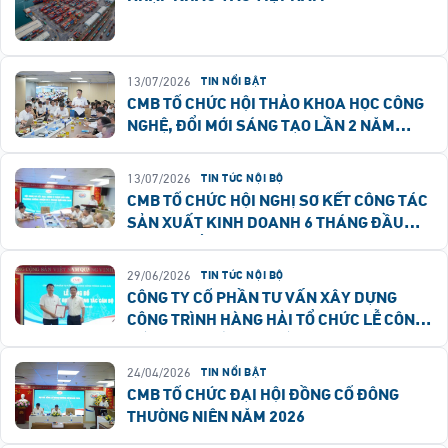
13/07/2026
TIN NỔI BẬT
CMB TỔ CHỨC HỘI THẢO KHOA HỌC CÔNG
NGHỆ, ĐỔI MỚI SÁNG TẠO LẦN 2 NĂM
2026
13/07/2026
TIN TỨC NỘI BỘ
CMB TỔ CHỨC HỘI NGHỊ SƠ KẾT CÔNG TÁC
SẢN XUẤT KINH DOANH 6 THÁNG ĐẦU
NĂM, TRIỂN KHAI NHIỆM VỤ 6 THÁNG
CUỐI NĂM 2026
29/06/2026
TIN TỨC NỘI BỘ
CÔNG TY CỔ PHẦN TƯ VẤN XÂY DỰNG
CÔNG TRÌNH HÀNG HẢI TỔ CHỨC LỄ CÔNG
BỐ CÁC QUYẾT ĐỊNH VỀ CÔNG TÁC CÁN BỘ
24/04/2026
TIN NỔI BẬT
CMB TỔ CHỨC ĐẠI HỘI ĐỒNG CỔ ĐÔNG
THƯỜNG NIÊN NĂM 2026