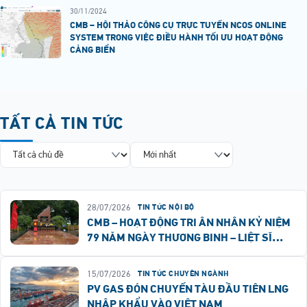
30/11/2024
CMB – HỘI THẢO CÔNG CỤ TRỰC TUYẾN NCOS ONLINE
SYSTEM TRONG VIỆC ĐIỀU HÀNH TỐI ƯU HOẠT ĐỘNG
CẢNG BIỂN
TẤT CẢ TIN TỨC
28/07/2026
TIN TỨC NỘI BỘ
CMB – HOẠT ĐỘNG TRI ÂN NHÂN KỶ NIỆM
79 NĂM NGÀY THƯƠNG BINH – LIỆT SĨ
(27/7/1947 – 27/7/2026)
15/07/2026
TIN TỨC CHUYÊN NGÀNH
PV GAS ĐÓN CHUYẾN TÀU ĐẦU TIÊN LNG
NHẬP KHẨU VÀO VIỆT NAM