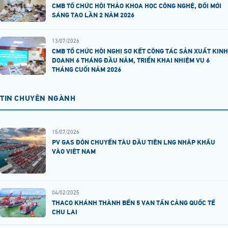
CMB TỔ CHỨC HỘI THẢO KHOA HỌC CÔNG NGHỆ, ĐỔI MỚI
SÁNG TẠO LẦN 2 NĂM 2026
13/07/2026
CMB TỔ CHỨC HỘI NGHỊ SƠ KẾT CÔNG TÁC SẢN XUẤT KINH
DOANH 6 THÁNG ĐẦU NĂM, TRIỂN KHAI NHIỆM VỤ 6
THÁNG CUỐI NĂM 2026
TIN CHUYÊN NGÀNH
15/07/2026
PV GAS ĐÓN CHUYẾN TÀU ĐẦU TIÊN LNG NHẬP KHẨU
VÀO VIỆT NAM
04/02/2025
THACO KHÁNH THÀNH BẾN 5 VẠN TẤN CẢNG QUỐC TẾ
CHU LAI