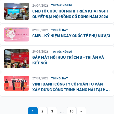
24/04/2026
TIN TỨC NỘI BỘ
CMB TỔ CHỨC HỘI NGHỊ TRIỂN KHAI NGHỊ
QUYẾT ĐẠI HỘI ĐỒNG CỔ ĐÔNG NĂM 2026
09/03/2026
TIN NỔI BẬT
CMB – KỶ NIỆM NGÀY QUỐC TẾ PHỤ NỮ 8/3
29/01/2026
TIN TỨC NỘI BỘ
GẶP MẶT HỘI HƯU TRÍ CMB – TRI ÂN VÀ
KẾT NỐI
29/01/2026
TIN NỔI BẬT
VINH DANH CÔNG TY CỔ PHẦN TƯ VẤN
XÂY DỰNG CÔNG TRÌNH HÀNG HẢI TẠI HỘI
NGHỊ TRIỂN KHAI KẾ HOẠCH NĂM 2026
CỦA TỔNG CÔNG TY HÀNG HẢI VIỆT NAM
1
2
3
…
10
»