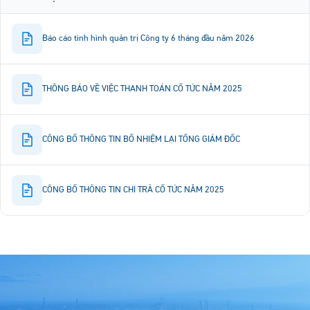
Báo cáo tình hình quản trị Công ty 6 tháng đầu năm 2026
THÔNG BÁO VỀ VIỆC THANH TOÁN CỔ TỨC NĂM 2025
CÔNG BỐ THÔNG TIN BỔ NHIỆM LẠI TỔNG GIÁM ĐỐC
CÔNG BỐ THÔNG TIN CHI TRẢ CỔ TỨC NĂM 2025